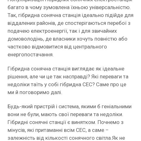
багато в чому зумовлена ​​їхньою універсальністю.
Так, гібридна сонячна станція ідеально підійде для
віддалених районів, де спостерігаються перебої з
подачею електроенергії, так і для звичайних
домоволодінь, де власники хочуть повністю або
частково відмовитися від центрального
енергопостачання.
Гібридна сонячна станція виглядає як ідеальне
рішення, але чи це так насправді? Які переваги та
недоліки таїть у собі гібридна СЕС? Саме про це
ми й поговоримо далі.
Будь-який пристрій і система, якими б геніальними
вони не були, мають свої переваги та недоліки.
Гібридні сонячні станції є винятком. Почнемо з
мінусів, які притаманні всім СЕС, а саме –
залежність від кількості сонячного світла.Як не