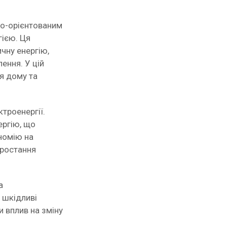
но-орієнтованим
гією. Ця
чну енергію,
ення. У цій
я дому та
троенергії.
ергію, що
номію на
зростання
а
 шкідливі
 вплив на зміну