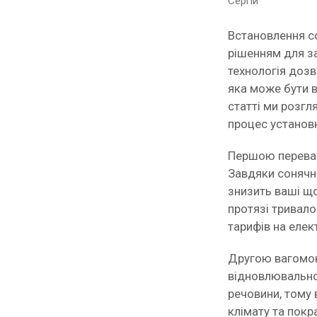
Сергій
Встановлення со
рішенням для з
технологія доз
яка може бути в
статті ми розгл
процес установк
Першою переваго
Завдяки сонячн
знизить ваші що
протязі тривало
тарифів на елек
Другою вагомою
відновлювальною
речовини, тому 
клімату та покр