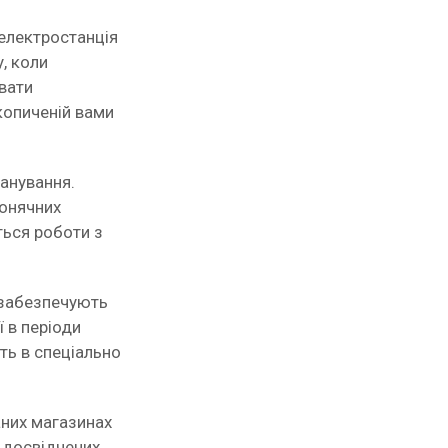
 електростанція
, коли
вати
копиченій вами
анування.
сонячних
ться роботи з
 забезпечують
ї в періоди
ть в спеціально
аних магазинах
 досвідчених