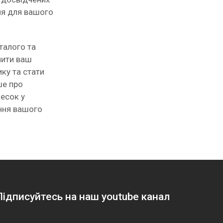
ня для вашого
талого та
чити ваш
ку та стати
ше про
несок у
ння вашого
Підписуйтесь на наш youtube канал