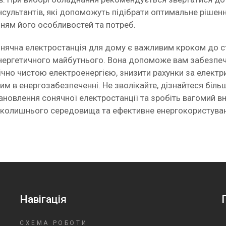
нсультантів, які допоможуть підібрати оптимальне рішен
нням його особливостей та потреб.
онячна електростанція для дому є важливим кроком до с
нергетичного майбутнього. Вона допоможе вам забезпе
чно чистою електроенергією, знизити рахунки за електри
м в енергозабезпеченні. Не зволікайте, дізнайтеся біль
новлення сонячної електростанції та зробіть вагомий в
колишнього середовища та ефективне енергокористува
Навігація
СХЕМА РОБОТИ