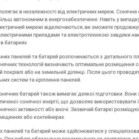
полягає в незалежності від електричних мереж. Сонячна
ільш автономним в енергозабезпеченні. Навіть у випадку
ектричний мережі відключаються, ви зможете продовжу
електричними приладами та електротехнікою завдяки на
 в батареях.
чних панелей та батарей розпочинається з детального пл
сонячних технологій визначають оптимальне розміщення 
й покрівлі або на земельній ділянці. Після цього проводя
них систем та кріплення панелей.
онячних батарей також вимагає деякої підготовки. Вони
пиченої сонячної енергії, що дозволяє використовувати ї
нячної активності або вночі. Зазвичай батареї розміщую
міщеннях або контейнерах.
х панелей та батарей може здійснюватися у спеціалізов
ів. При виборі обладнання рекомендується звертатися до