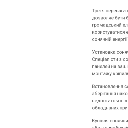
Третя перевага 
дозволяє бути б
громадський ел
користуватися 
сонячній енергії
Установка соня
Спеціалісти з 
панелей на ваші
монтажу кріпиль
Встановлення с
зберігання нако
недостатньої со
обладнаних при
Купівля сонячни
або у виробник